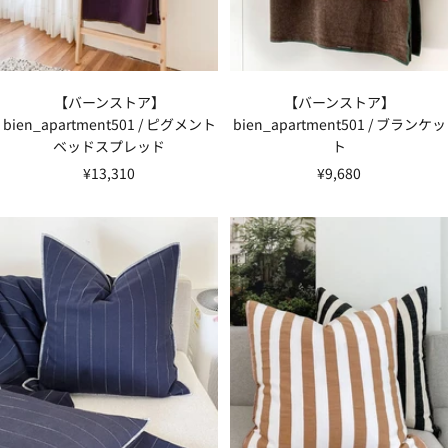
【バーンストア】
【バーンストア】
bien_apartment501 / ピグメント
bien_apartment501 / ブランケッ
ベッドスプレッド
ト
セ
セ
¥13,310
¥9,680
ー
ー
ル
ル
価
価
格
格