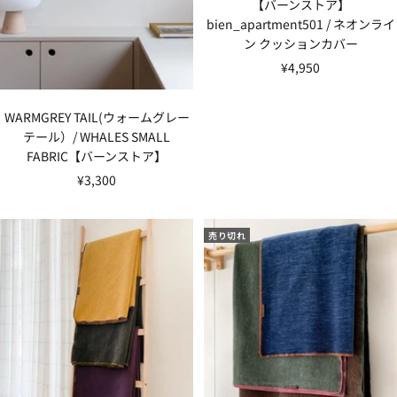
【バーンストア】
bien_apartment501 / ネオンライ
ン クッションカバー
セ
¥4,950
ー
ル
WARMGREY TAIL(ウォームグレー
価
テール）/ WHALES SMALL
格
FABRIC【バーンストア】
セ
¥3,300
ー
ル
売り切れ
価
格