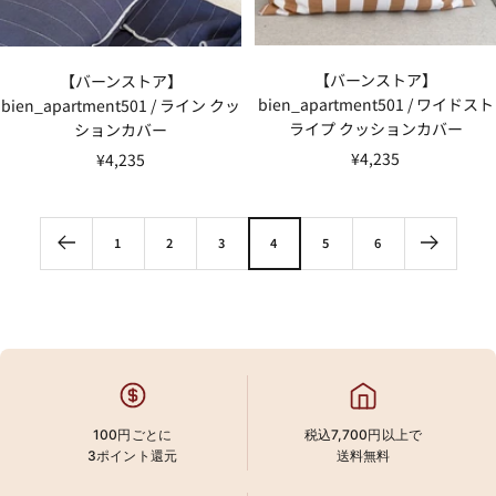
【バーンストア】
【バーンストア】
bien_apartment501 / ワイドスト
bien_apartment501 / ライン クッ
ライプ クッションカバー
ションカバー
セ
セ
¥4,235
¥4,235
ー
ー
ル
ル
価
価
1
2
3
4
5
6
格
格
100円ごとに
税込7,700円以上で
3ポイント還元
送料無料