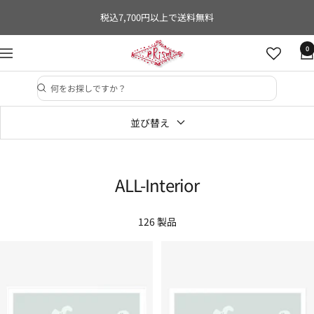
コ
税込7,700円以上で送料無料
ン
テ
PRISM
0
ナ
ン
KYOTO
ビ
ツ
ゲ
へ
ー
ス
並び替え
シ
キ
ョ
ッ
ン
プ
ALL-Interior
126 製品